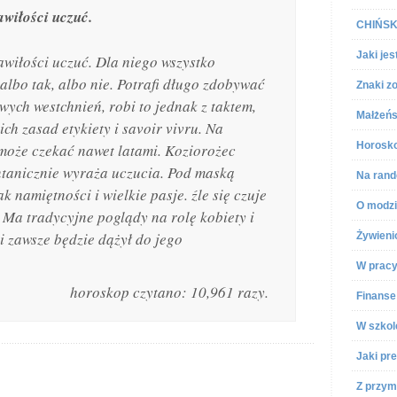
awiłości uczuć.
CHIŃSKI
Jaki jes
awiłości uczuć. Dla niego wszystko
albo tak, albo nie. Potrafi długo zdobywać
Znaki z
wych westchnień, robi to jednak z taktem,
Małżeńs
ich zasad etykiety i savoir vivru. Na
Horosko
może czekać nawet latami. Koziorożec
ntanicznie wyraża uczucia. Pod maską
Na rand
k namiętności i wielkie pasje. źle się czuje
O modz
 Ma tradycyjne poglądy na rolę kobiety i
i zawsze będzie dążył do jego
Żywien
W prac
horoskop czytano: 10,961 razy.
Finanse
W szkol
Jaki pre
Z przym