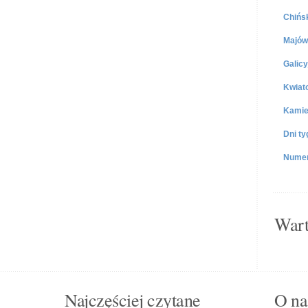
Chińs
Majów
Galicy
Kwiat
Kamie
Dni ty
Numer
Wart
Najczęściej czytane
O nas