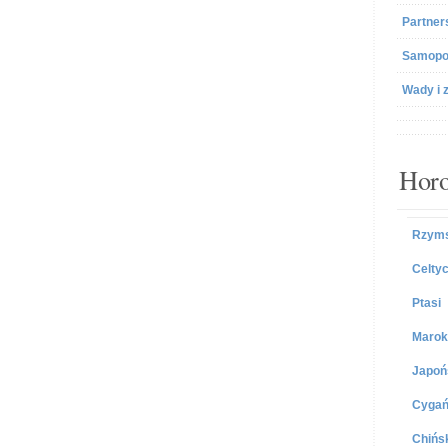
Partner
Samopo
Wady i 
Horo
Rzyms
Celtyc
Ptasi
Marok
Japoń
Cygań
Chińs