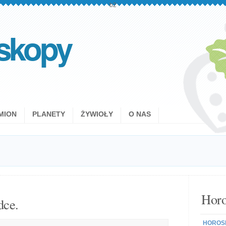
b2
skopy
MION
PLANETY
ŻYWIOŁY
O NAS
Horo
dce.
HOROSK