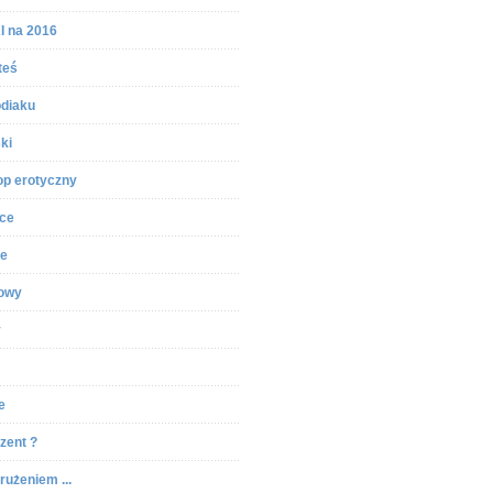
 na 2016
teś
odiaku
ki
p erotyczny
ce
ie
iowy
y
e
zent ?
rużeniem ...