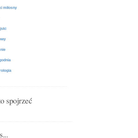
ki miłosny
jski
owy
nie
godnia
ologia
o spojrzeć
...