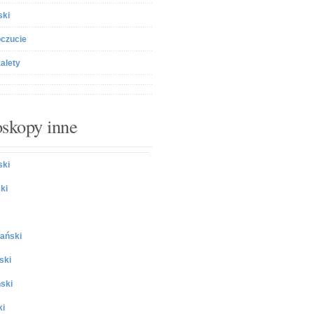
ski
czucie
zalety
skopy inne
ki
ki
ański
ski
ski
ki