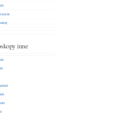
ski
czucie
zalety
skopy inne
ki
ki
ański
ski
ski
ki