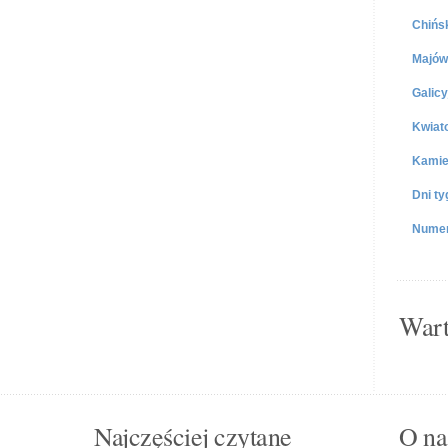
Chińs
Majów
Galicy
Kwiat
Kamie
Dni ty
Numer
Wart
Najczęściej czytane
O nas