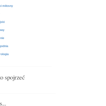
ki miłosny
jski
owy
nie
godnia
ologia
o spojrzeć
...