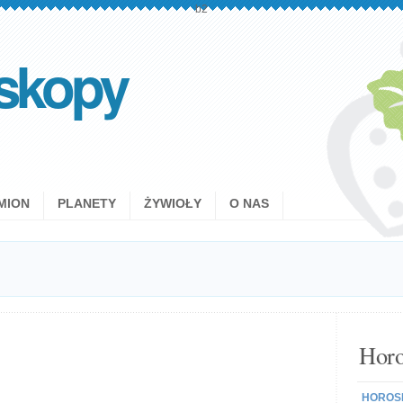
b2
skopy
MION
PLANETY
ŻYWIOŁY
O NAS
Horo
HOROSK