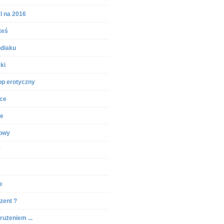
 na 2016
teś
odiaku
ki
p erotyczny
ce
ie
iowy
y
e
zent ?
rużeniem ...