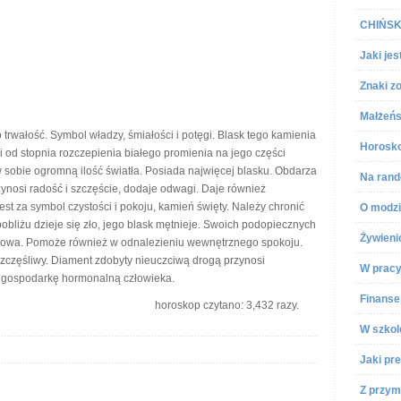
CHIŃSKI
Jaki jes
Znaki z
Małżeńs
 trwałość. Symbol władzy, śmiałości i potęgi. Blask tego kamienia
Horosko
i od stopnia rozczepienia białego promienia na jego części
 sobie ogromną ilość światła. Posiada najwięcej blasku. Obdarza
Na rand
zynosi radość i szczęście, dodaje odwagi. Daje również
st za symbol czystości i pokoju, kamień święty. Należy chronić
O modz
pobliżu dzieje się zło, jego blask mętnieje. Swoich podopiecznych
Żywien
i słowa. Pomoże również w odnalezieniu wewnętrznego spokoju.
szczęśliwy. Diament zdobyty nieuczciwą drogą przynosi
W prac
 gospodarkę hormonalną człowieka.
Finanse
horoskop czytano: 3,432 razy.
W szkol
Jaki pre
Z przym