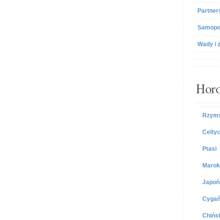
Partner
Samopo
Wady i 
Horo
Rzyms
Celtyc
Ptasi
Marok
Japoń
Cygań
Chińs