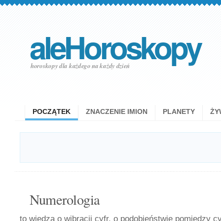
aleHoroskopy
horoskopy dla każdego na każdy dzień
POCZĄTEK
ZNACZENIE IMION
PLANETY
ŻY
Numerologia
to wiedza o wibracji cyfr, o podobieństwie pomiędzy c