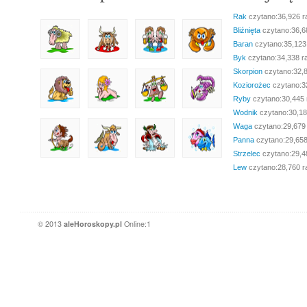
Rak
czytano:36,926 r
Bliźnięta
czytano:36,6
Baran
czytano:35,123
Byk
czytano:34,338 r
Skorpion
czytano:32,
Koziorożec
czytano:3
Ryby
czytano:30,445 
Wodnik
czytano:30,18
Waga
czytano:29,679
Panna
czytano:29,658
Strzelec
czytano:29,4
Lew
czytano:28,760 r
© 2013
aleHoroskopy.pl
Online:1