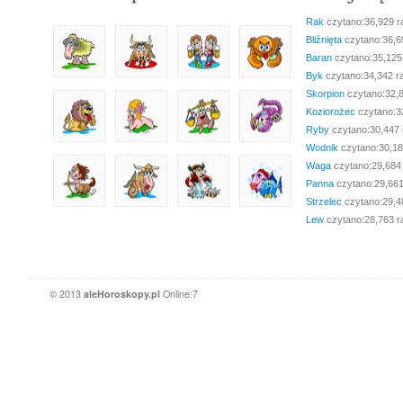
Rak
czytano:36,929 r
Bliźnięta
czytano:36,6
Baran
czytano:35,125
Byk
czytano:34,342 r
Skorpion
czytano:32,
Koziorożec
czytano:3
Ryby
czytano:30,447 
Wodnik
czytano:30,18
Waga
czytano:29,684
Panna
czytano:29,661
Strzelec
czytano:29,4
Lew
czytano:28,763 r
© 2013
aleHoroskopy.pl
Online:7