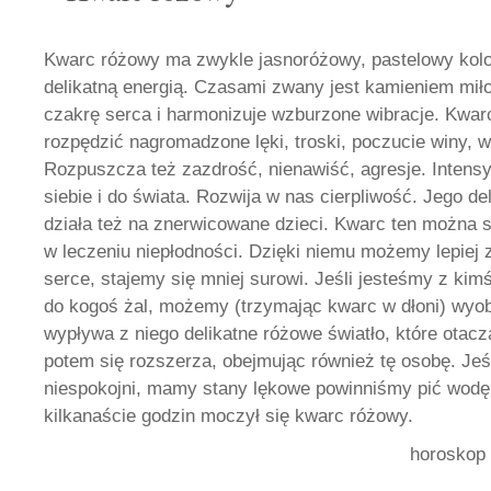
Kwarc różowy ma zwykle jasnoróżowy, pastelowy kolor
delikatną energią. Czasami zwany jest kamieniem mił
czakrę serca i harmonizuje wzburzone wibracje. Kw
rozpędzić nagromadzone lęki, troski, poczucie winy,
Rozpuszcza też zazdrość, nienawiść, agresje. Intensy
siebie i do świata. Rozwija w nas cierpliwość. Jego de
działa też na znerwicowane dzieci. Kwarc ten można
w leczeniu niepłodności. Dzięki niemu możemy lepiej
serce, stajemy się mniej surowi. Jeśli jesteśmy z ki
do kogoś żal, możemy (trzymając kwarc w dłoni) wyob
wypływa z niego delikatne różowe światło, które otacz
potem się rozszerza, obejmując również tę osobę. Jeś
niespokojni, mamy stany lękowe powinniśmy pić wodę,
kilkanaście godzin moczył się kwarc różowy.
horoskop 