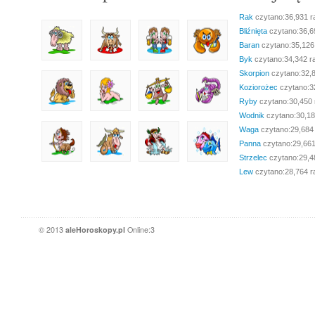
Rak
czytano:36,931 r
Bliźnięta
czytano:36,6
Baran
czytano:35,126
Byk
czytano:34,342 r
Skorpion
czytano:32,
Koziorożec
czytano:3
Ryby
czytano:30,450 
Wodnik
czytano:30,18
Waga
czytano:29,684
Panna
czytano:29,661
Strzelec
czytano:29,4
Lew
czytano:28,764 r
© 2013
aleHoroskopy.pl
Online:3