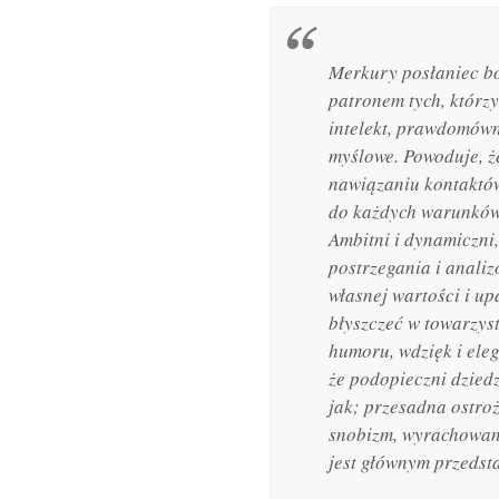
Merkury posłaniec bog
patronem tych, którzy
intelekt, prawdomówn
myślowe. Powoduje, ż
nawiązaniu kontaktów
do każdych warunków.
Ambitni i dynamiczni,
postrzegania i anali
własnej wartości i u
błyszczeć w towarzys
humoru, wdzięk i ele
że podopieczni dzied
jak; przesadna ostroż
snobizm, wyrachowan
jest głównym przedsta