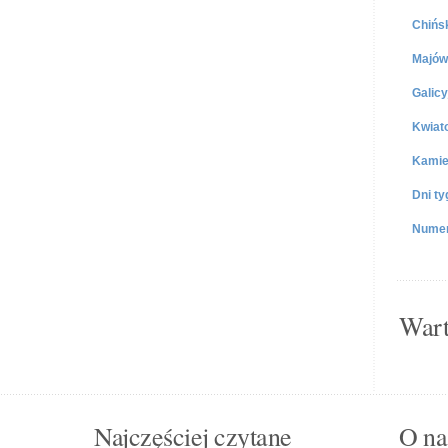
Chińs
Majów
Galicy
Kwiat
Kamie
Dni ty
Numer
Wart
Najczęściej czytane
O nas