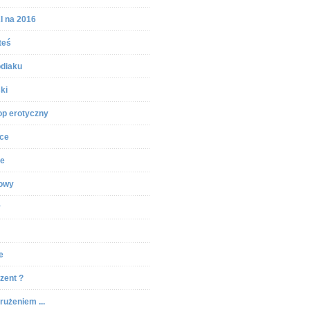
 na 2016
teś
odiaku
ki
p erotyczny
ce
ie
iowy
y
e
zent ?
rużeniem ...