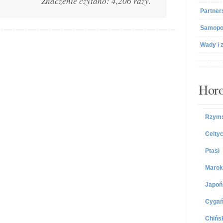
Znaczenie czytano: 4,206 razy.
Partner
Samopo
Wady i 
Horo
Rzyms
Celtyc
Ptasi
Marok
Japoń
Cygań
Chińs