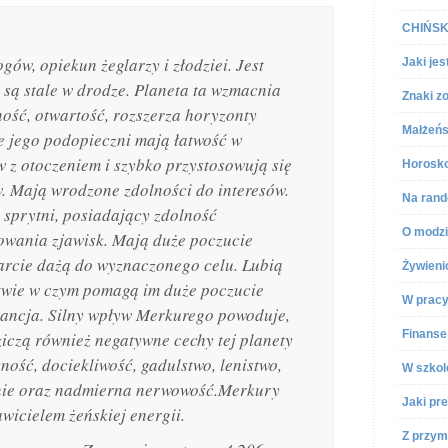
CHIŃSKI
ów, opiekun żeglarzy i złodziei. Jest
Jaki jes
 są stale w drodze. Planeta ta wzmacnia
Znaki z
ość, otwartość, rozszerza horyzonty
Małżeńs
e jego podopieczni mają łatwość w
 z otoczeniem i szybko przystosowują się
Horosko
 Mają wrodzone zdolności do interesów.
Na rand
 sprytni, posiadający zdolność
O modz
zowania zjawisk. Mają duże poczucie
parcie dażą do wyznaczonego celu. Lubią
Żywien
twie w czym pomagą im duże poczucie
W prac
gancja. Silny wpływ Merkurego powoduje,
Finanse
ziczą również negatywne cechy tej planety
ność, dociekliwość, gadulstwo, lenistwo,
W szkol
ie oraz nadmierna nerwowość.Merkury
Jaki pre
wicielem żeńskiej energii.
Z przym