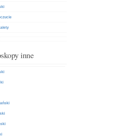
ski
czucie
zalety
skopy inne
ki
ki
ański
ski
ski
ki