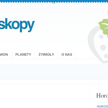
b2
skopy
MION
PLANETY
ŻYWIOŁY
O NAS
Horo
HOROSK