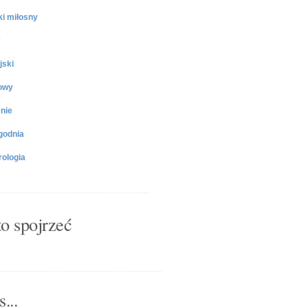
ki miłosny
jski
owy
nie
godnia
ologia
o spojrzeć
...