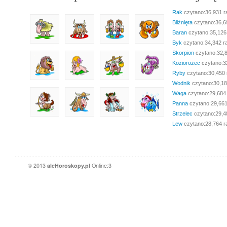
Rak
czytano:36,931 r
Bliźnięta
czytano:36,6
Baran
czytano:35,126
Byk
czytano:34,342 r
Skorpion
czytano:32,
Koziorożec
czytano:3
Ryby
czytano:30,450 
Wodnik
czytano:30,18
Waga
czytano:29,684
Panna
czytano:29,661
Strzelec
czytano:29,4
Lew
czytano:28,764 r
© 2013
aleHoroskopy.pl
Online:3