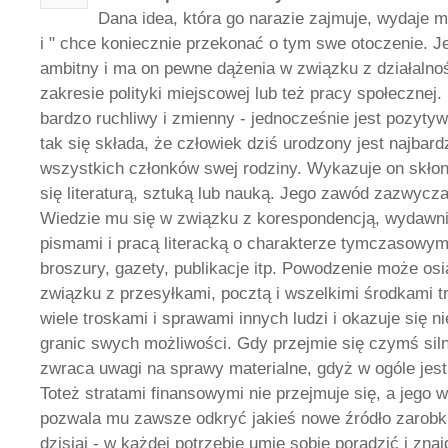
Dana idea, która go narazie zajmuje, wydaje m
i " chce koniecznie przekonać o tym swe otoczenie. J
ambitny i ma on pewne dążenia w związku z działalnoś
zakresie polityki miejscowej lub też pracy społecznej.
bardzo ruchliwy i zmienny - jednocześnie jest pozytyw
tak się składa, że człowiek dziś urodzony jest najbar
wszystkich członków swej rodziny. Wykazuje on skło
się literaturą, sztuką lub nauką. Jego zawód zazwycza
Wiedzie mu się w związku z korespondencją, wydawni
pismami i pracą literacką o charakterze tymczasowym,
broszury, gazety, publikacje itp. Powodzenie może os
związku z przesyłkami, pocztą i wszelkimi środkami t
wiele troskami i sprawami innych ludzi i okazuje się
granic swych możliwości. Gdy przejmie się czymś sil
zwraca uwagi na sprawy materialne, gdyż w ogóle jes
Toteż stratami finansowymi nie przejmuje się, a jego
pozwala mu zawsze odkryć jakieś nowe źródło zarobku.
dzisiaj - w każdej potrzebie umie sobie poradzić i zna