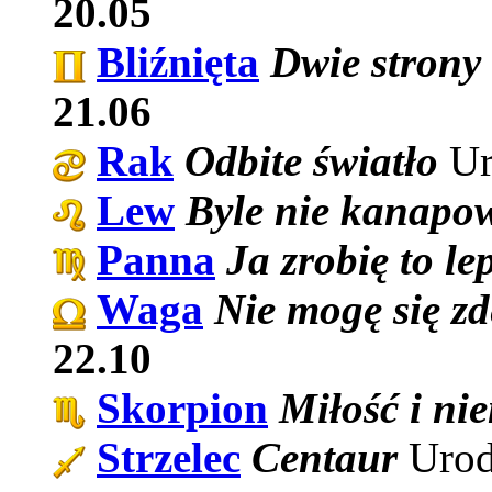
20.05
Bliźnięta
Dwie strony
21.06
Rak
Odbite światło
Ur
Lew
Byle nie kanapow
Panna
Ja zrobię to lep
Waga
Nie mogę się z
22.10
Skorpion
Miłość i ni
Strzelec
Centaur
Urod