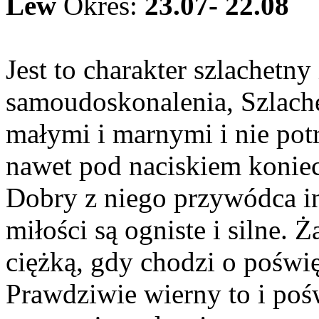
Lew
Okres:
23.07- 22.08
Jest to charakter szlachetny
samoudoskonalenia, Szlache
małymi i marnymi i nie pot
nawet pod naciskiem koniec
Dobry z niego przywódca in
miłości są ogniste i silne. Ż
ciężką, gdy chodzi o poświę
Prawdziwie wierny to i pośw