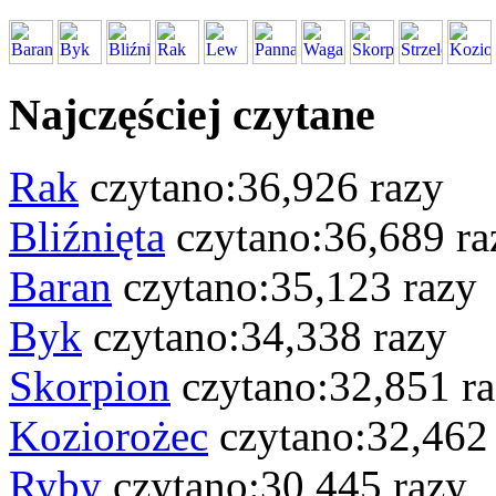
Najczęściej czytane
Rak
czytano:36,926 razy
Bliźnięta
czytano:36,689 ra
Baran
czytano:35,123 razy
Byk
czytano:34,338 razy
Skorpion
czytano:32,851 r
Koziorożec
czytano:32,462
Ryby
czytano:30,445 razy